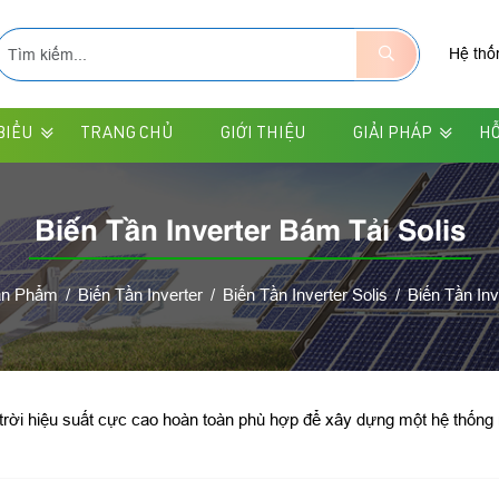
Hệ thố
BIỂU
TRANG CHỦ
GIỚI THIỆU
GIẢI PHÁP
HỖ
Biến Tần Inverter Bám Tải Solis
ản Phẩm
Biến Tần Inverter
Biến Tần Inverter Solis
Biến Tần Inv
trời hiệu suất cực cao hoàn toàn phù hợp để xây dựng một hệ thống nă