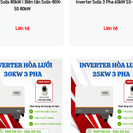
 Solis 80kW I Biến tần Solis-80K-
Inverter Solis 3 Pha 60kW S
5G 80kW
Liên hệ
Liên hệ