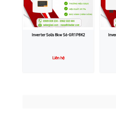
Inverter Solis 8kw S6-GR1P8K2
Inve
Liên hệ