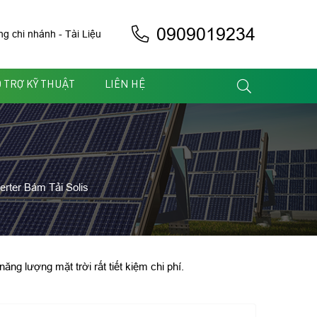
0909019234
ng chi nhánh
-
Tài Liệu
 TRỢ KỸ THUẬT
LIÊN HỆ
erter Bám Tải Solis
ng lượng mặt trời rất tiết kiệm chi phí.