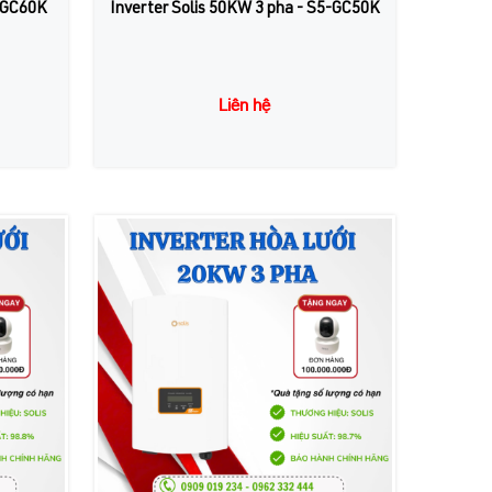
5-GC60K
Inverter Solis 50KW 3 pha - S5-GC50K
Liên hệ