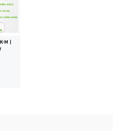
3K-M |
W