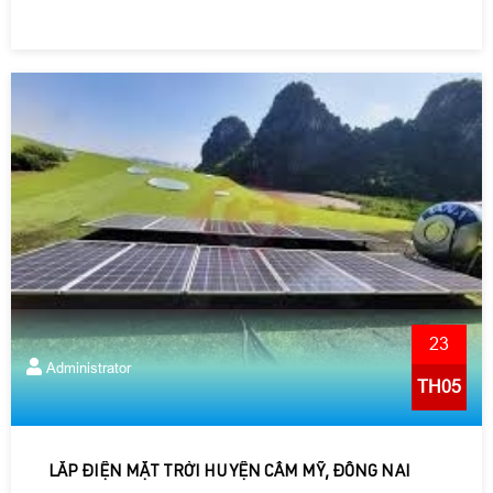
23
Administrator
TH05
LẮP ĐIỆN MẶT TRỜI HUYỆN CẨM MỸ, ĐỒNG NAI