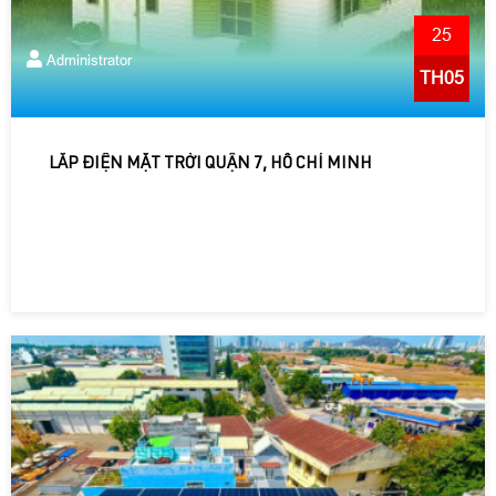
25
Administrator
TH05
LẮP ĐIỆN MẶT TRỜI QUẬN 7, HỒ CHÍ MINH