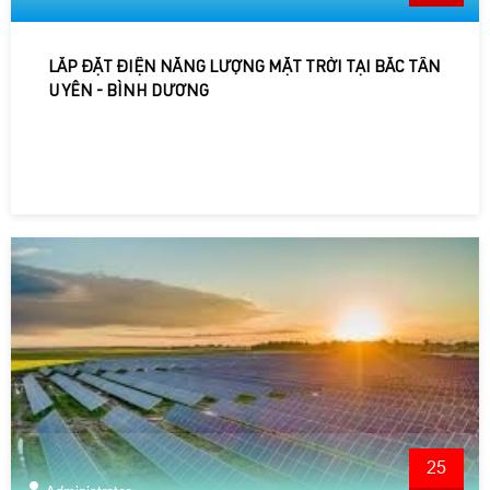
LẮP ĐẶT ĐIỆN NĂNG LƯỢNG MẶT TRỜI TẠI BẮC TÂN
UYÊN - BÌNH DƯƠNG
25