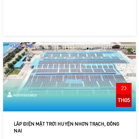
23
Administrator
TH05
LẮP ĐIỆN MẶT TRỜI HUYỆN NHƠN TRẠCH, ĐỒNG
NAI