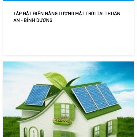
LẮP ĐẶT ĐIỆN NĂNG LƯỢNG MẶT TRỜI TẠI THUẬN
AN - BÌNH DƯƠNG