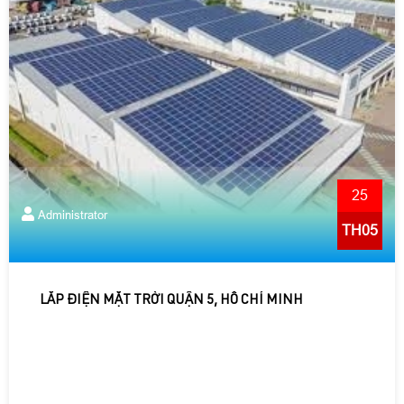
25
Administrator
TH05
LẮP ĐIỆN MẶT TRỜI QUẬN 5, HỒ CHÍ MINH