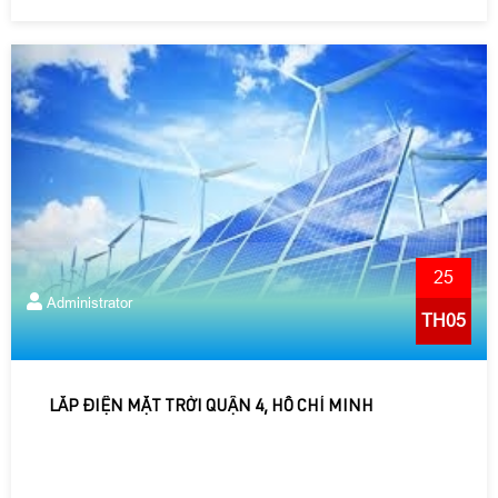
25
Administrator
TH05
LẮP ĐIỆN MẶT TRỜI QUẬN 4, HỒ CHÍ MINH