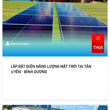
25
Administrator
TH05
LẮP ĐẶT ĐIỆN NĂNG LƯỢNG MẶT TRỜI TẠI TÂN
UYÊN - BÌNH DƯƠNG