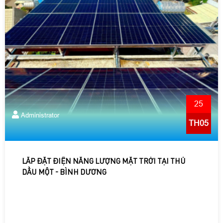
25
Administrator
TH05
LẮP ĐẶT ĐIỆN NĂNG LƯỢNG MẶT TRỜI TẠI THỦ
DẦU MỘT - BÌNH DƯƠNG