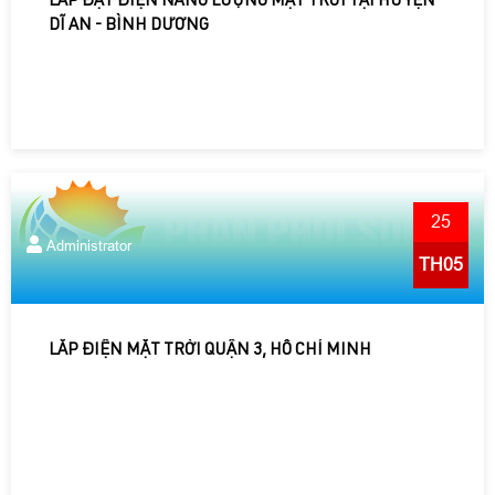
LẮP ĐẶT ĐIỆN NĂNG LƯỢNG MẶT TRỜI TẠI HUYỆN
DĨ AN - BÌNH DƯƠNG
25
Administrator
TH05
LẮP ĐIỆN MẶT TRỜI QUẬN 3, HỒ CHÍ MINH