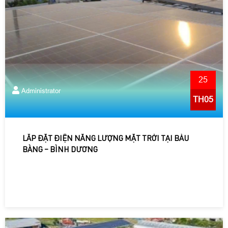
25
Administrator
TH05
LẮP ĐẶT ĐIỆN NĂNG LƯỢNG MẶT TRỜI TẠI BÀU
BÀNG – BÌNH DƯƠNG