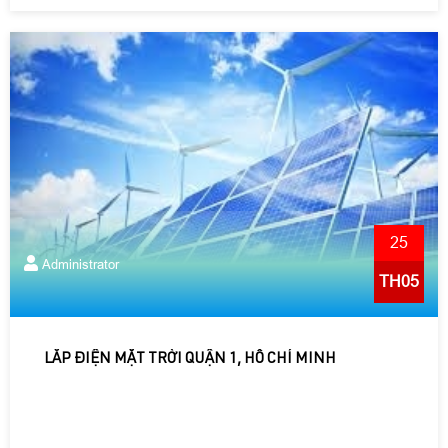
25
Administrator
TH05
LẮP ĐIỆN MẶT TRỜI QUẬN 1, HỒ CHÍ MINH