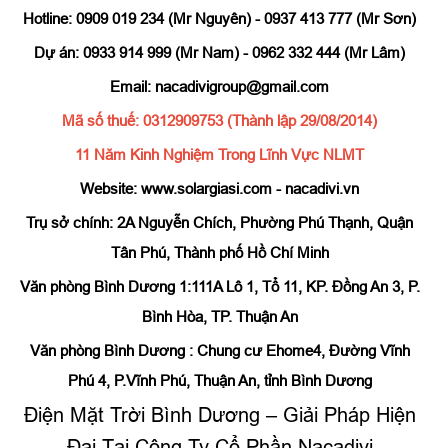
Hotline: 0909 019 234 (Mr Nguyên) - 0937 413 777 (Mr Sơn)
Dự án: 0933 914 999 (Mr Nam) - 0962 332 444 (Mr Lâm)
Email: nacadivigroup@gmail.com
Mã số thuế: 0312909753 (Thành lập 29/08/2014)
11 Năm Kinh Nghiệm Trong Lĩnh Vực NLMT
Website: www.solargiasi.com - nacadivi.vn
Trụ sở chính: 2A Nguyễn Chích, Phường Phú Thạnh, Quận
Tân Phú, Thành phố Hồ Chí Minh
Văn phòng Bình Dương 1:111A Lô 1, Tổ 11, KP. Đồng An 3, P.
Bình Hòa, TP. Thuận An
Văn phòng Bình Dương : Chung cư Ehome4, Đường Vĩnh
Phú 4, P.Vĩnh Phú, Thuận An, tỉnh Bình Dương
Điện Mặt Trời Bình Dương – Giải Pháp Hiện
Đại Tại Công Ty Cổ Phần Nacadivi