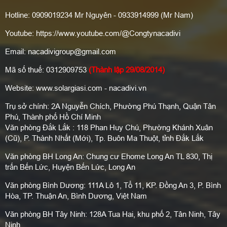
Hotline: 0909019234 Mr Nguyên - 0933914999 (Mr Nam)
Youtube: https://www.youtube.com/@Congtynacadivi
Email: nacadivigroup@gmail.com
Mã số thuế: 0312909753
(Thành lập 29/08/2014)
Website: www.solargiasi.com - nacadivi.vn
Trụ sở chính: 2A Nguyễn Chích, Phường Phú Thạnh, Quận Tân
Phú, Thành phố Hồ Chí Minh
Văn phòng Đắk Lắk : 118 Phan Huy Chú, Phường Khánh Xuân
(Cũ), P. Thành Nhất (Mới), Tp. Buôn Ma Thuột, tỉnh Đắk Lắk
Văn phòng BH Long An: Chung cư Ehome Long An TL 830, Thị
trấn Bến Lức, Huyện Bến Lức, Long An
Văn phòng Bình Dương: 111A Lô 1, Tổ 11, KP. Đồng An 3, P. Bình
Hòa, TP. Thuận An, Bình Dương, Việt Nam
Văn phòng BH Tây Ninh: 128A Tua Hai, khu phố 2, Tân Ninh, Tây
Ninh