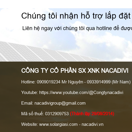
Chúng tôi nhận hỗ trợ lắp đặt
Liên hệ ngay với chúng tôi qua hotline để đư
CÔNG TY CỔ PHẦN SX XNK NACADIVI
Hotline: 0909019234 Mr Nguyên - 0933914999 (Mr Nam)
Youtube: https://www.youtube.com/@Congtynacadivi
Email: nacadivigroup@gmail.com
Mã số thuế: 0312909753
(Thành lập 29/08/2014)
Website: www.solargiasi.com - nacadivi.vn