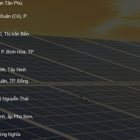
ận Tân Phú,
Xuân (Cũ), P.
 Thị trấn Bến
 P. Bình Hòa, TP.
nh, Tây Ninh
ân, TP. Đồng
6 Nguyễn Thái
nh, ấp Phú Sơn,
ờng Nghĩa