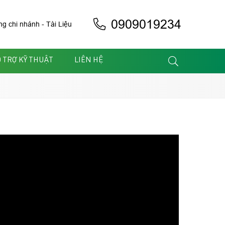
0909019234
ng chi nhánh
-
Tài Liệu
 TRỢ KỸ THUẬT
LIÊN HỆ