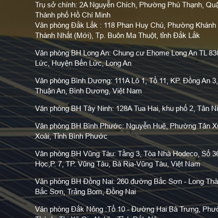
Trụ sở chính: 2A Nguyễn Chích, Phường Phú Thạnh, Qu
Thành phố Hồ Chí Minh
Văn phòng Đắk Lắk : 118 Phan Huy Chú, Phường Khánh 
Thành Nhất (Mới), Tp. Buôn Ma Thuột, tỉnh Đắk Lắk
Văn phòng BH Long An: Chung cư Ehome Long An TL 830,
Lức, Huyện Bến Lức, Long An
Văn phòng Bình Dương: 111A Lô 1, Tổ 11, KP. Đồng An 3,
Thuận An, Bình Dương, Việt Nam
Văn phòng BH Tây Ninh: 128A Tua Hai, khu phố 2, Tân Ni
Văn phòng BH Bình Phước: Nguyễn Huệ, Phường Tân Xu
Xoài, Tỉnh Bình Phước
Văn phòng BH Vũng Tàu: Tầng 3, Tòa Nhà Hodeco, Số 3
Học,P. 7, TP. Vũng Tàu, Bà Rịa-Vũng Tàu, Việt Nam
Văn phòng BH Đồng Nai: 260 đường Bắc Sơn - Long Thà
Bắc Sơn, Trảng Bom, Đồng Nai
Văn phòng Đắk Nông :Tổ 10 - Đường Hai Bà Trưng, Phư