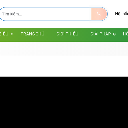
Hệ thố
BIỂU
TRANG CHỦ
GIỚI THIỆU
GIẢI PHÁP
HỖ