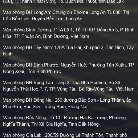
(Cũ), P. Thành Nhất (Mới), Tp. Buôn Ma Thuột, tỉnh Đắk Lắk
Văn phòng BH Long An: Chung cư Ehome Long An TL 830, Thị
trấn Bến Lức, Huyện Bến Lức, Long An
Văn phòng Bình Dương: 111A Lô 1, Tổ 11, KP. Đồng An 3, P. Bình
Hòa, TP. Thuận An, Bình Dương, Việt Nam
Văn phòng BH Tây Ninh: 128A Tua Hai, khu phố 2, Tân Ninh, Tây
Ninh
Văn phòng BH Bình Phước: Nguyễn Huệ, Phường Tân Xuân, TP.
Đồng Xoài, Tỉnh Bình Phước
Văn phòng BH Vũng Tàu: Tầng 3, Tòa Nhà Hodeco, Số 36
Nguyễn Thái Học,P. 7, TP. Vũng Tàu, Bà Rịa-Vũng Tàu, Việt Nam
Văn phòng BH Đồng Nai: 260 đường Bắc Sơn - Long Thành, ấp
Phú Sơn, Bắc Sơn, Trảng Bom, Đồng Nai
Văn phòng Đắk Nông :Tổ 10 - Đường Hai Bà Trưng, Phường
Nghĩa Thành, Thị Xã Gia Nghĩa, Tỉnh Đắk Nông
Văn phòng Gia Lai: 206/59 Đường Lê Thánh Tôn, Thành phố