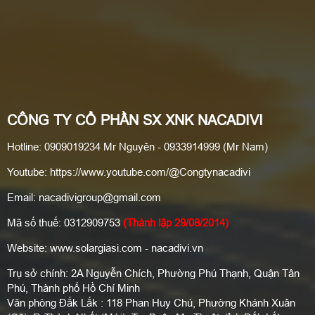
CÔNG TY CỔ PHẦN SX XNK NACADIVI
Hotline: 0909019234 Mr Nguyên - 0933914999 (Mr Nam)
Youtube: https://www.youtube.com/@Congtynacadivi
Email: nacadivigroup@gmail.com
Mã số thuế: 0312909753
(Thành lập 29/08/2014)
Website: www.solargiasi.com - nacadivi.vn
Trụ sở chính: 2A Nguyễn Chích, Phường Phú Thạnh, Quận Tân
Phú, Thành phố Hồ Chí Minh
Văn phòng Đắk Lắk : 118 Phan Huy Chú, Phường Khánh Xuân