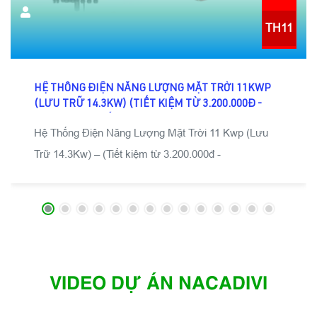
TH11
HỆ THỐNG ĐIỆN NĂNG LƯỢNG MẶT TRỜI 11KWP
(LƯU TRỮ 14.3KW) (TIẾT KIỆM TỪ 3.200.000Đ -
6.000.000Đ/THÁNG)
Hệ Thống Điện Năng Lượng Mặt Trời 11 Kwp (Lưu
Trữ 14.3Kw) – (Tiết kiệm từ 3.200.000đ -
6.000.000đ/tháng)
Hệ thống năng lượng mặt trời 11kw sản phẩm hữu
ích dành cho hộ gia đình
Điện bán tại tạo ra trung bình
44 số điện
Điện lưu trữ tạo ra trung bình mỗi ngày :
12kw
lưu trữ
VIDEO DỰ ÁN NACADIVI
Diện tích mái nhà: ~
85m2