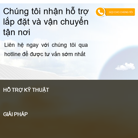
Thời gian tạm ứng đóng tiền điện trước:
Từ 2,5
đến 3 năm sử dụng miễn phí từ năm thứ 4 .
Chúng tôi nhận hỗ trợ
Nhiều chương trình ưu đãi
lắp đặt và vận chuyển
tận nơi
Liên hệ ngay với chúng tôi qua
hotline để được tư vấn sớm nhất
HỖ TRỢ KỸ THUẬT
GIẢI PHÁP