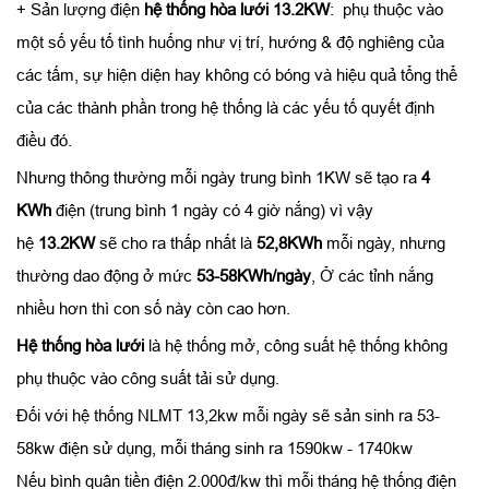
+ Sản lượng điện
hệ thống hòa lưới 13.2KW
: phụ thuộc vào
một số yếu tố tình huống như vị trí, hướng & độ nghiêng của
các tấm, sự hiện diện hay không có bóng và hiệu quả tổng thể
của các thành phần trong hệ thống là các yếu tố quyết định
điều đó.
Nhưng thông thường mỗi ngày trung bình 1KW sẽ tạo ra
4
KWh
điện (trung bình 1 ngày có 4 giờ nắng) vì vậy
hệ
13.2K
W
sẽ cho ra thấp nhất là
52,8KWh
mỗi ngày, nhưng
thường dao động ở mức
53-58KWh/ngày
, Ở các tỉnh nắng
nhiều hơn thì con số này còn cao hơn.
Hệ thống hòa lưới
là hệ thống mở, công suất hệ thống không
phụ thuộc vào công suất tải sử dụng.
Đối với hệ thống NLMT 13,2kw mỗi ngày sẽ sản sinh ra 53-
58kw điện sử dụng, mỗi tháng sinh ra 1590kw - 1740kw
Nếu bình quân tiền điện 2.000đ/kw thì mỗi tháng hệ thống điện